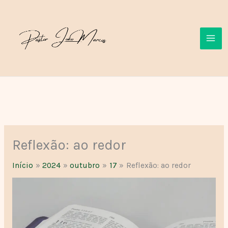
Ir
para
o
conteúdo
Reflexão: ao redor
Início
2024
outubro
17
Reflexão: ao redor