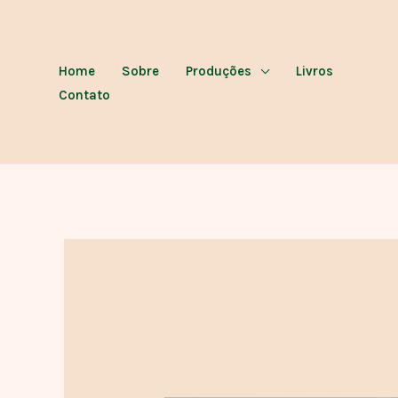
Ir
para
o
Home
Sobre
Produções
Livros
conteúdo
Contato