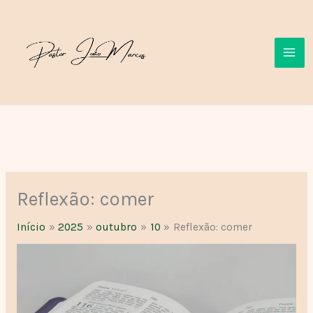
Ir
para
o
conteúdo
Reflexão: comer
Início
2025
outubro
10
Reflexão: comer