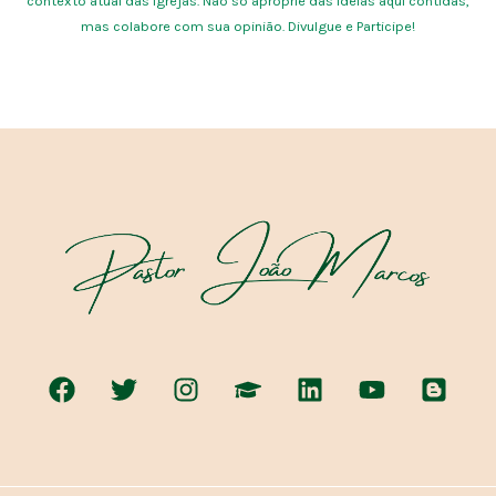
contexto atual das igrejas. Não só aproprie das ideias aqui contidas,
mas colabore com sua opinião. Divulgue e Participe!