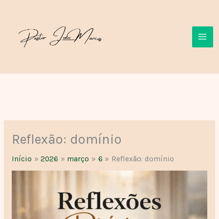
Ir
para
o
conteúdo
Reflexão: domínio
Início
2026
março
6
Reflexão: domínio