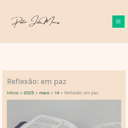
Ir
para
o
conteúdo
Reflexão: em paz
Início
2025
maio
14
Reflexão: em paz