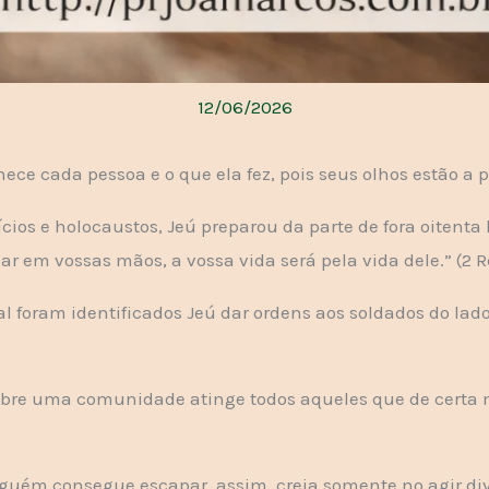
12/06/2026
ece cada pessoa e o que ela fez, pois seus olhos estão a p
fícios e holocaustos, Jeú preparou da parte de fora oitent
 em vossas mãos, a vossa vida será pela vida dele.” (2 R
l foram identificados Jeú dar ordens aos soldados do lado
sobre uma comunidade atinge todos aqueles que de certa 
uém consegue escapar, assim, creia somente no agir div