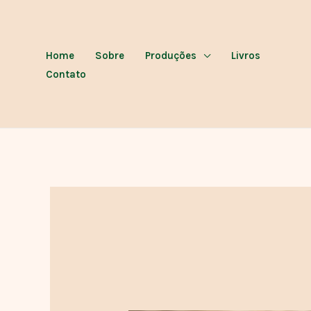
Ir
para
o
Home
Sobre
Produções
Livros
conteúdo
Contato