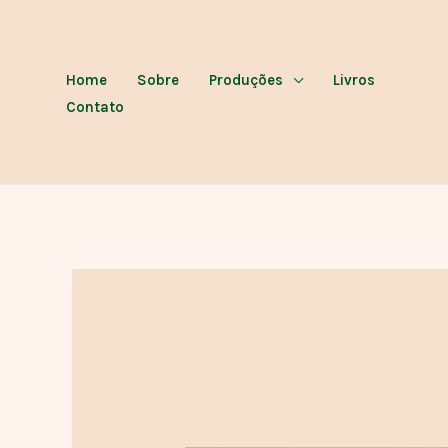
Ir
para
o
Home
Sobre
Produções
Livros
conteúdo
Contato