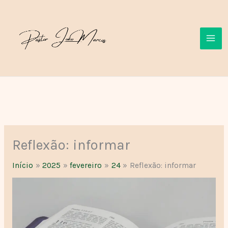
Ir
para
o
conteúdo
Reflexão: informar
Início
2025
fevereiro
24
Reflexão: informar