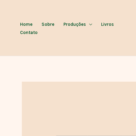
Ir
para
o
Home
Sobre
Produções
Livros
conteúdo
Contato