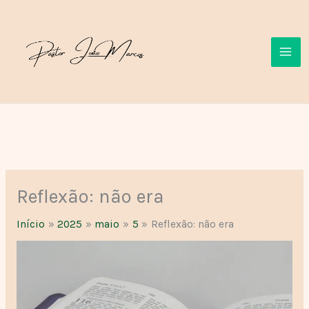
Ir
para
o
conteúdo
Reflexão: não era
Início
2025
maio
5
Reflexão: não era