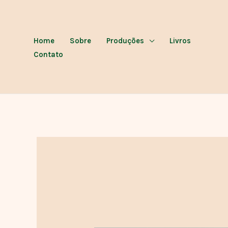
Ir
para
o
Home
Sobre
Produções
Livros
conteúdo
Contato