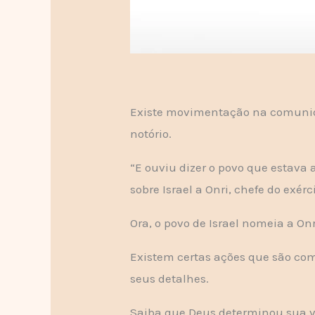
Existe movimentação na comunida
notório.
“E ouviu dizer o povo que estava a
sobre Israel a Onri, chefe do exércit
Ora, o povo de Israel nomeia a O
Existem certas ações que são come
seus detalhes.
Saiba que Deus determinou sua vi