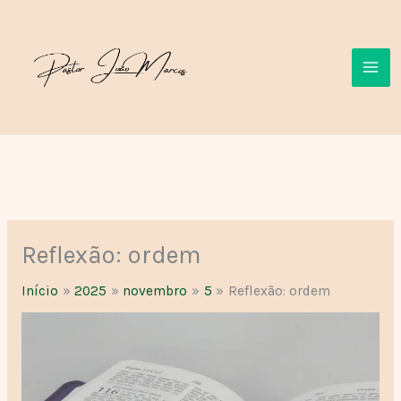
Ir
para
o
conteúdo
Reflexão: ordem
Início
2025
novembro
5
Reflexão: ordem