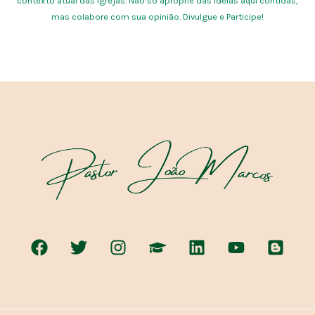
contexto atual das igrejas. Não só aproprie das ideias aqui contidas,
mas colabore com sua opinião. Divulgue e Participe!