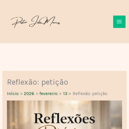
Ir
para
o
conteúdo
Reflexão: petição
Início
2026
fevereiro
13
Reflexão: petição