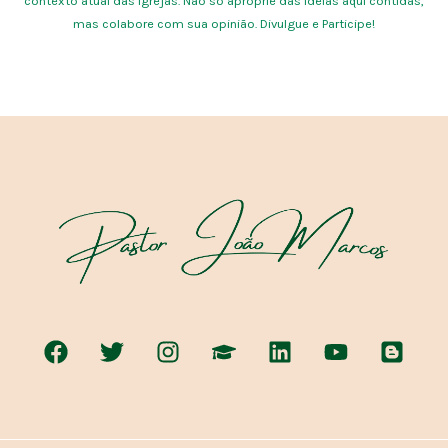
contexto atual das igrejas. Não só aproprie das ideias aqui contidas,
mas colabore com sua opinião. Divulgue e Participe!