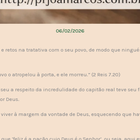
06/02/2026
s e retos na tratativa com o seu povo, de modo que ningu
o o atropelou à porta, e ele morreu.” (2 Reis 7.20)
iseu a respeito da incredulidade do capitão real teve se
or Deus.
viver à margem da vontade de Deus, esquecendo que hav
que ‘feliz é a nação cujo Deus é o Senhor’, ou seja, aqui e