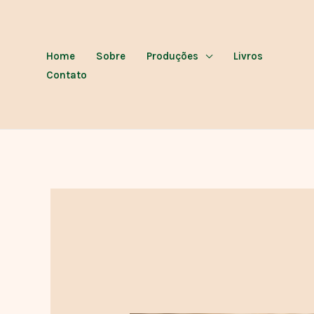
Ir
para
o
Home
Sobre
Produções
Livros
conteúdo
Contato