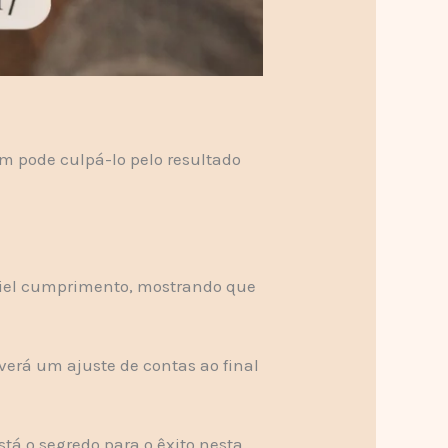
ém pode culpá-lo pelo resultado
u fiel cumprimento, mostrando que
erá um ajuste de contas ao final
stá o segredo para o êxito nesta