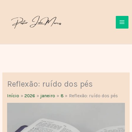
Ir
para
o
conteúdo
Reflexão: ruído dos pés
Início
2026
janeiro
8
Reflexão: ruído dos pés