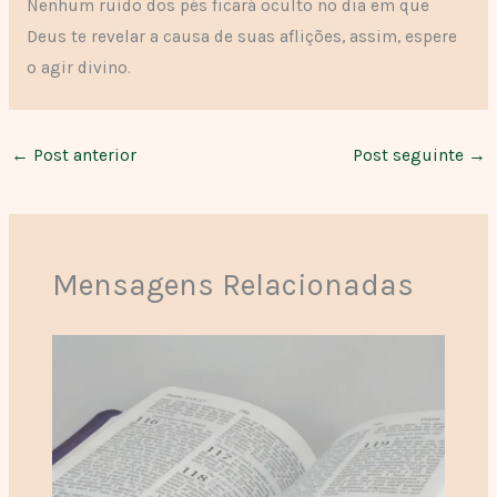
Nenhum ruído dos pés ficará oculto no dia em que
Deus te revelar a causa de suas aflições, assim, espere
o agir divino.
←
Post anterior
Post seguinte
→
Mensagens Relacionadas