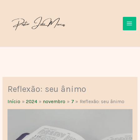
Ir
para
o
conteúdo
Reflexão: seu ânimo
Início
2024
novembro
7
Reflexão: seu ânimo