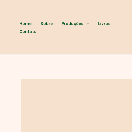
Ir
para
o
Home
Sobre
Produções
Livros
conteúdo
Contato