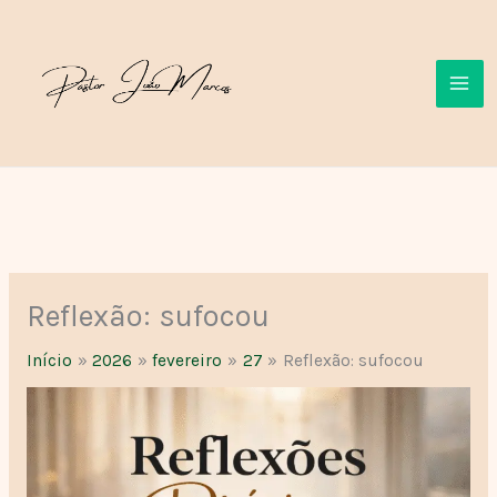
Ir
para
o
conteúdo
Reflexão: sufocou
Início
2026
fevereiro
27
Reflexão: sufocou