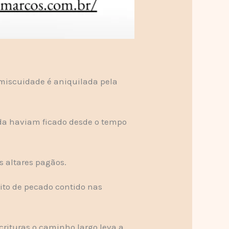
omiscuidade é aniquilada pela
nda haviam ficado desde o tempo
s altares pagãos.
ito de pecado contido nas
crituras o caminho largo leva a