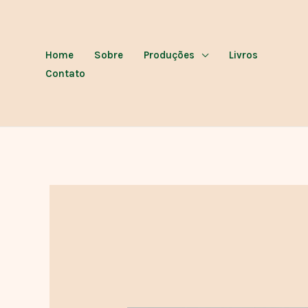
Ir
para
o
Home
Sobre
Produções
Livros
conteúdo
Contato