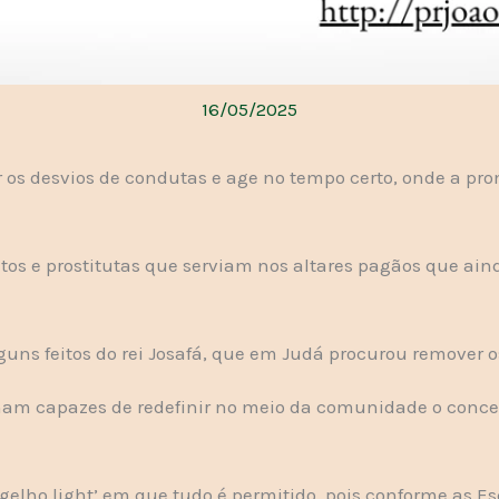
16/05/2025
r os desvios de condutas e age no tempo certo, onde a pr
utos e prostitutas que serviam nos altares pagãos que ai
lguns feitos do rei Josafá, que em Judá procurou remover o
cham capazes de redefinir no meio da comunidade o conce
elho light’ em que tudo é permitido, pois conforme as Es