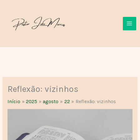
Ir
para
o
conteúdo
Reflexão: vizinhos
Início
2025
agosto
22
Reflexão: vizinhos