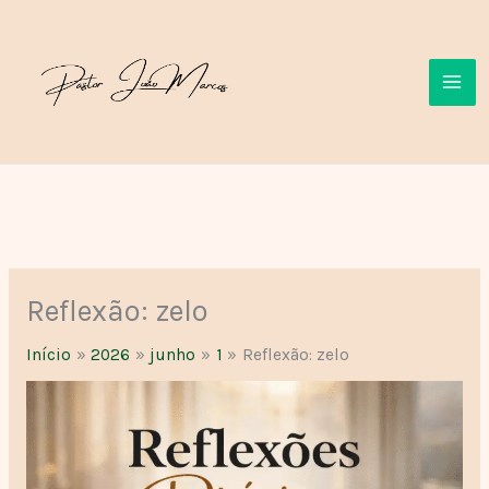
Ir
para
o
conteúdo
Reflexão: zelo
Início
2026
junho
1
Reflexão: zelo