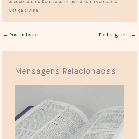
se esconder de Deus, assim, acredite na verdade e
justiça divina.
←
Post anterior
Post seguinte
→
Mensagens Relacionadas