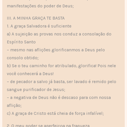
manifestações do poder de Deus;
III. A MINHA GRAÇA TE BASTA
1. A graça Salvadora é suficiente
a) A sujeição as provas nos conduz a consolação do
Espírito Santo
– mesmo nas aflições glorificanmos a Deus pelo
consolo obtido;
b) Se o teu caminho for atribulado, glorifica! Pois nele
você conhecerá a Deus!
– de pecador a salvo já basta, ser lavado é remido pelo
sangue purificador de Jesus;
– a negativa de Deus não é descaso para com nossa
aflição;
c) A graça de Cristo está cheia de força infalível;
2. O meu poder se aperfeiçoa na fraqueza