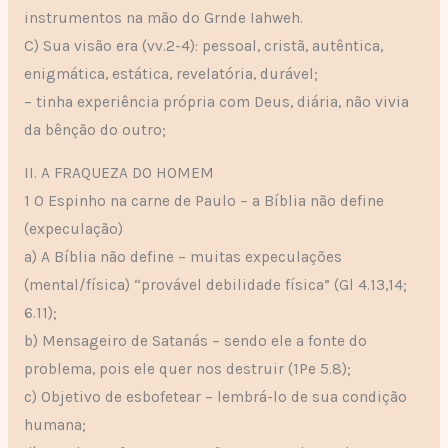
instrumentos na mão do Grnde Iahweh.
C) Sua visão era (vv.2-4): pessoal, cristã, autêntica,
enigmática, estática, revelatória, durável;
– tinha experiência própria com Deus, diária, não vivia
da bênção do outro;
II. A FRAQUEZA DO HOMEM
1 O Espinho na carne de Paulo – a Bíblia não define
(expeculação)
a) A Bíblia não define – muitas expeculações
(mental/física) “provável debilidade física” (Gl 4.13,14;
6.11);
b) Mensageiro de Satanás – sendo ele a fonte do
problema, pois ele quer nos destruir (1Pe 5.8);
c) Objetivo de esbofetear – lembrá-lo de sua condição
humana;