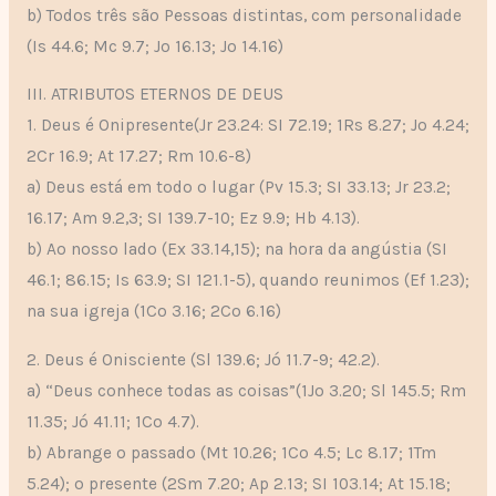
b) Todos três são Pessoas distintas, com personalidade
(Is 44.6; Mc 9.7; Jo 16.13; Jo 14.16)
III. ATRIBUTOS ETERNOS DE DEUS
1. Deus é Onipresente(Jr 23.24: SI 72.19; 1Rs 8.27; Jo 4.24;
2Cr 16.9; At 17.27; Rm 10.6-8)
a) Deus está em todo o lugar (Pv 15.3; SI 33.13; Jr 23.2;
16.17; Am 9.2,3; SI 139.7-10; Ez 9.9; Hb 4.13).
b) Ao nosso lado (Ex 33.14,15); na hora da angústia (SI
46.1; 86.15; Is 63.9; SI 121.1-5), quando reunimos (Ef 1.23);
na sua igreja (1Co 3.16; 2Co 6.16)
2. Deus é Onisciente (Sl 139.6; Jó 11.7-9; 42.2).
a) “Deus conhece todas as coisas”(1Jo 3.20; Sl 145.5; Rm
11.35; Jó 41.11; 1Co 4.7).
b) Abrange o passado (Mt 10.26; 1Co 4.5; Lc 8.17; 1Tm
5.24); o presente (2Sm 7.20; Ap 2.13; SI 103.14; At 15.18;