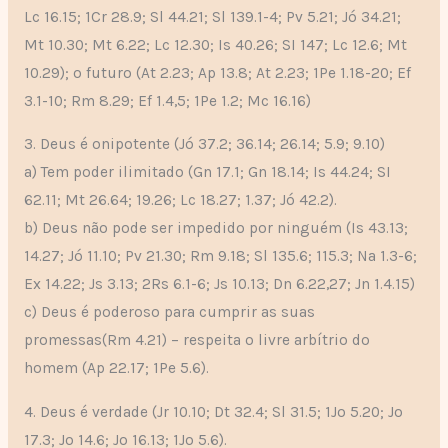
Lc 16.15; 1Cr 28.9; Sl 44.21; Sl 139.1-4; Pv 5.21; Jó 34.21;
Mt 10.30; Mt 6.22; Lc 12.30; Is 40.26; SI 147; Lc 12.6; Mt
10.29); o futuro (At 2.23; Ap 13.8; At 2.23; 1Pe 1.18-20; Ef
3.1-10; Rm 8.29; Ef 1.4,5; 1Pe 1.2; Mc 16.16)
3. Deus é onipotente (Jó 37.2; 36.14; 26.14; 5.9; 9.10)
a) Tem poder ilimitado (Gn 17.1; Gn 18.14; Is 44.24; SI
62.11; Mt 26.64; 19.26; Lc 18.27; 1.37; Jó 42.2).
b) Deus não pode ser impedido por ninguém (Is 43.13;
14.27; Jó 11.10; Pv 21.30; Rm 9.18; Sl 135.6; 115.3; Na 1.3-6;
Ex 14.22; Js 3.13; 2Rs 6.1-6; Js 10.13; Dn 6.22,27; Jn 1.4.15)
c) Deus é poderoso para cumprir as suas
promessas(Rm 4.21) – respeita o livre arbítrio do
homem (Ap 22.17; 1Pe 5.6).
4. Deus é verdade (Jr 10.10; Dt 32.4; Sl 31.5; 1Jo 5.20; Jo
17.3; Jo 14.6; Jo 16.13; 1Jo 5.6).