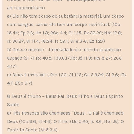
antropomorfismo
a) Ele não tem corpo de substância material, um corpo
com sangue, carne, ele tem um corpo espiritual, (1Co
15.44; Fp 2.6; Hb 1.3; 2Co 4.4; Cl 1.15; Ex 33.20; Nm 12.8;
Is 30.27; SI 11.4; 18.24; Is 59.1; SI 8.3-6; Ez 1.27)
b) Deus é imenso – Imensidade é o infinito quanto ao
espaço (SI 71.15; 40.5; 139.6,17,18; Jó 11.9; 1Rs 8.27; 2Co
4.17)
c) Deus é invisível ( Rm 1.20; Cl 1.15; Gn 5.9,24; Cl 2.6; 1Ts
4.1; 2Co 5.7).
6. Deus é triuno – Deus Pai, Deus Filho e Deus Espírito
Santo
a) Três Pessoas são chamadas “Deus”: O Pai é chamado
Deus (1Co 8.6; Ef 4.6); O Filho (1Jo 5.20; Is 9.6; Hb 1.8); O
Espírito Santo (At 5.3,4).