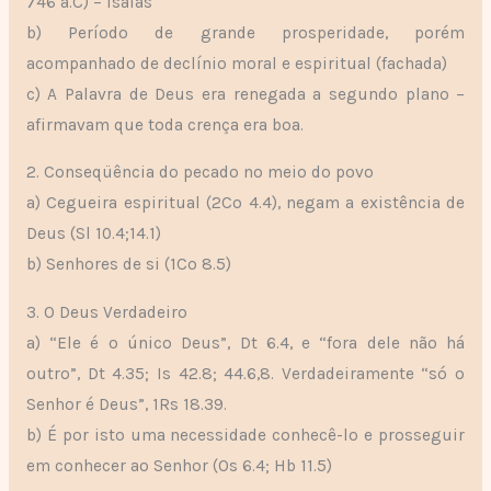
746 a.C) – Isaías
b) Período de grande prosperidade, porém
acompanhado de declínio moral e espiritual (fachada)
c) A Palavra de Deus era renegada a segundo plano –
afirmavam que toda crença era boa.
2. Conseqüência do pecado no meio do povo
a) Cegueira espiritual (2Co 4.4), negam a existência de
Deus (Sl 10.4;14.1)
b) Senhores de si (1Co 8.5)
3. O Deus Verdadeiro
a) “Ele é o único Deus”, Dt 6.4, e “fora dele não há
outro”, Dt 4.35; Is 42.8; 44.6,8. Verdadeiramente “só o
Senhor é Deus”, 1Rs 18.39.
b) É por isto uma necessidade conhecê-lo e prosseguir
em conhecer ao Senhor (Os 6.4; Hb 11.5)