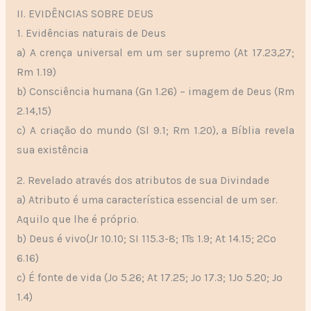
II. EVIDÊNCIAS SOBRE DEUS
1. Evidências naturais de Deus
a) A crença universal em um ser supremo (At 17.23,27;
Rm 1.19)
b) Consciência humana (Gn 1.26) – imagem de Deus (Rm
2.14,15)
c) A criação do mundo (Sl 9.1; Rm 1.20), a Bíblia revela
sua existência
2. Revelado através dos atributos de sua Divindade
a) Atributo é uma característica essencial de um ser.
Aquilo que lhe é próprio.
b) Deus é vivo(Jr 10.10; SI 115.3-8; 1Ts 1.9; At 14.15; 2Co
6.16)
c) É fonte de vida (Jo 5.26; At 17.25; Jo 17.3; 1Jo 5.20; Jo
1.4)