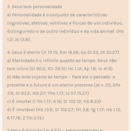
3. Deus tem personalidade
a) Personalidade é o conjunto de características
cognitivas, afetivas, volitivas e físicas de um indivíduo,
distinguindo-o de outro indivíduo e da vida animal. (Hb
1.2; Jó 13.8).
4. Deus é eterno (Jr 10.10; Rm 16.26; Gn 21.33; Dt 33.27).
a) Eternidade é o infinito quanto ao tempo. Deus não
tem início (SI 90.2; 1Cr 29.10; Hc 1.12; Ap 1.8; Is 41.9).
b) Não esta sujeito ao tempo – Para ele o passado. o
presente e o futuro é um eterno presente (Jd v .25; 2Pe
3.8; SI 93.2; 102.27; 1Tm 1.17; Is 57.15,27)
c) É imortal (1 Tm 1.17; 6.16; SI 102.12; Hb 8.23)
d) É imutável (Hb 13.8; SI 102.27; MI 3.6; Tg 1.17; Hb 1.12;
6.17,18; 2 Tm 2.13.)
5.Deus é Espírito (Jo 4.23) – antropopatismo e