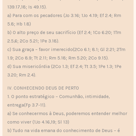
139.17,18; Is 49.15).
a) Para com os pecadores (Jo 3.16; 1Jo 4.19; Ef 2.4; Rm
5.8; Hb 1.8)
b) O alto preço de seu sacrifício (Ef 2.4; 1Co 6.20; 1Tm
2.5,6; 2Co 5.21; 1Pe 3.18).
c) Sua graça – favor imerecido(2Co 6.1; 8.1; Gl 2.21; 2Tm
1.9; 2Co 8.9; Tt 2.11; Rm 5.18; Rm 5.20; 2Co 9.15).
d) Sua misericórdia (2Co 1.3; Ef 2.4; Tt 3.5; 1Pe 1.3; 1Pe
3.20; Rm 2.4).
IV. CONHECENDO DEUS DE PERTO
1. O ponto estratégico – Comunhão, intimidade,
entrega(Fp 3.7-11).
a) Se conhecermos à Deus, poderemos entender melhor
como viver (1Jo 4.16,19; Sl 13)
b) Tudo na vida emana do conhecimento de Deus – é