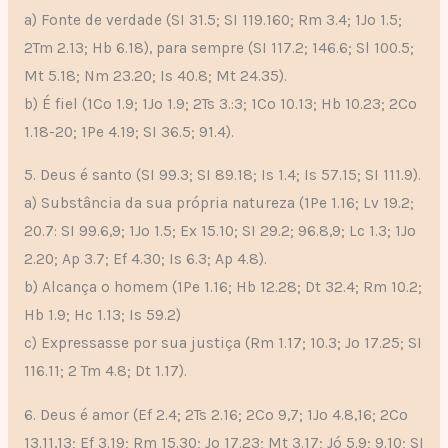
a) Fonte de verdade (SI 31.5; SI 119.160; Rm 3.4; 1Jo 1.5;
2Tm 2.13; Hb 6.18), para sempre (SI 117.2; 146.6; Sl 100.5;
Mt 5.18; Nm 23.20; Is 40.8; Mt 24.35).
b) É fiel (1Co 1.9; 1Jo 1.9; 2Ts 3.:3; 1Co 10.13; Hb 10.23; 2Co
1.18-20; 1Pe 4.19; SI 36.5; 91.4).
5. Deus é santo (SI 99.3; SI 89.18; Is 1.4; Is 57.15; SI 111.9).
a) Substância da sua própria natureza (1Pe 1.16; Lv 19.2;
20.7: SI 99.6,9; 1Jo 1.5; Ex 15.10; SI 29.2; 96.8,9; Lc 1.3; 1Jo
2.20; Ap 3.7; Ef 4.30; Is 6.3; Ap 4.8).
b) Alcança o homem (1Pe 1.16; Hb 12.28; Dt 32.4; Rm 10.2;
Hb 1.9; Hc 1.13; Is 59.2)
c) Expressasse por sua justiça (Rm 1.17; 10.3; Jo 17.25; SI
116.11; 2 Tm 4.8; Dt 1.17).
6. Deus é amor (Ef 2.4; 2Ts 2.16; 2Co 9,7; 1Jo 4.8,16; 2Co
13.11,13; Ef 3.19; Rm 15.30; Jo 17.23; Mt 3.17; Jó 5.9; 9.10; SI