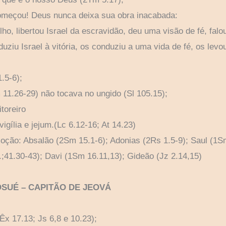
meçou! Deus nunca deixa sua obra inacabada:
o, libertou Israel da escravidão, deu uma visão de fé, fal
ziu Israel à vitória, os conduziu a uma vida de fé, os levo
.5-6);
11.26-29) não tocava no ungido (Sl 105.15);
toreiro
gília e jejum.(Lc 6.12-16; At 14.23)
oção: Absalão (2Sm 15.1-6); Adonias (2Rs 1.5-9); Saul (1S
;41.30-43); Davi (1Sm 16.11,13); Gideão (Jz 2.14,15)
JOSUÉ – CAPITÃO DE JEOVÁ
(Êx 17.13; Js 6,8 e 10.23);