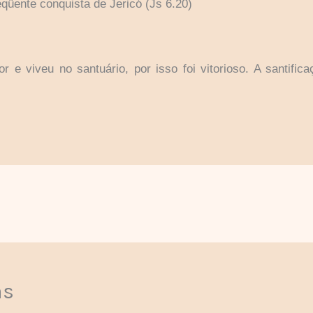
qüente conquista de Jericó (Js 6.20)
r e viveu no santuário, por isso foi vitorioso. A santifi
as