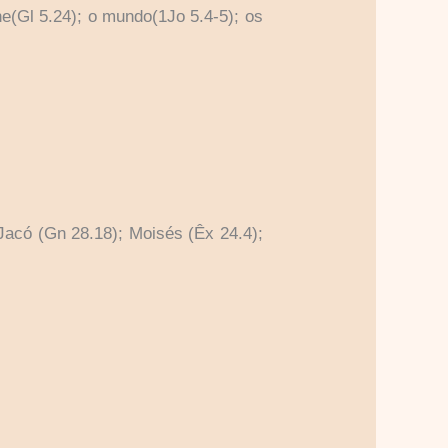
e(Gl 5.24); o mundo(1Jo 5.4-5); os
acó (Gn 28.18); Moisés (Êx 24.4);