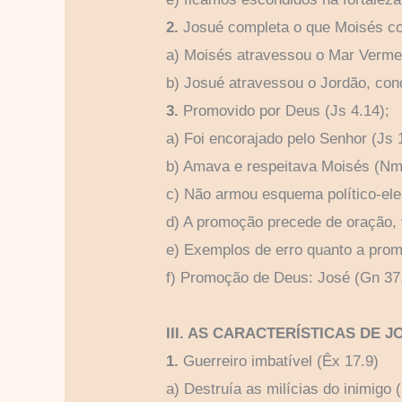
2.
Josué completa o que Moisés co
a) Moisés atravessou o Mar Vermelh
b) Josué atravessou o Jordão, condu
3.
Promovido por Deus (Js 4.14);
a) Foi encorajado pelo Senhor (Js 1
b) Amava e respeitava Moisés (Nm 
c) Não armou esquema político-elei
d) A promoção precede de oração, vi
e) Exemplos de erro quanto a prom
f) Promoção de Deus: José (Gn 37.
III. AS CARACTERÍSTICAS DE 
1.
Guerreiro imbatível (Êx 17.9)
a) Destruía as milícias do inimigo 