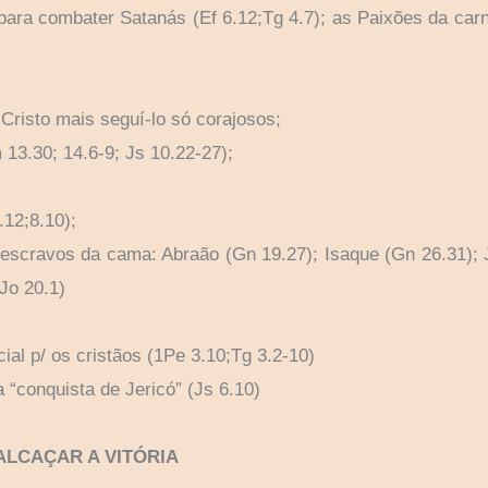
para combater Satanás (Ef 6.12;Tg 4.7); as Paixões da carn
Cristo mais seguí-lo só corajosos;
3.30; 14.6-9; Js 10.22-27);
.12;8.10);
escravos da cama: Abraão (Gn 19.27); Isaque (Gn 26.31); J
Jo 20.1)
cial p/ os cristãos (1Pe 3.10;Tg 3.2-10)
 “conquista de Jericó” (Js 6.10)
 ALCAÇAR A VITÓRIA