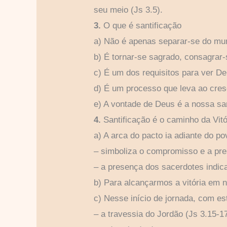
seu meio (Js 3.5).
3.
O que é santificação
a) Não é apenas separar-se do mu
b) É tornar-se sagrado, consagrar-
c) É um dos requisitos para ver D
d) É um processo que leva ao cresc
e) A vontade de Deus é a nossa san
4.
Santificação é o caminho da Vitó
a) A arca do pacto ia adiante do po
– simboliza o compromisso e a pr
– a presença dos sacerdotes indic
b) Para alcançarmos a vitória em 
c) Nesse início de jornada, com e
– a travessia do Jordão (Js 3.15-1