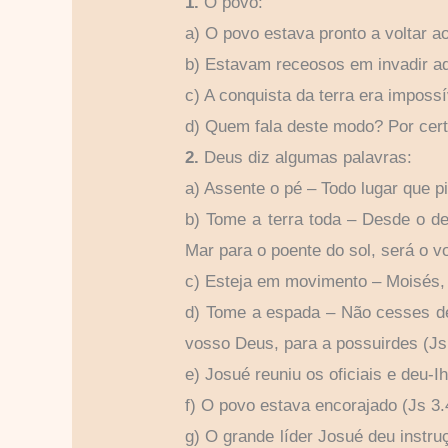
1.
O povo:
a) O povo estava pronto a voltar ao
b) Estavam receosos em invadir aq
c) A conquista da terra era impossí
d) Quem fala deste modo? Por cer
2.
Deus diz algumas palavras:
a) Assente o pé – Todo lugar que p
b) Tome a terra toda – Desde o des
Mar para o poente do sol, será o v
c) Esteja em movimento – Moisés, 
d) Tome a espada – Não cesses de f
vosso Deus, para a possuirdes (Js
e) Josué reuniu os oficiais e deu-
f) O povo estava encorajado (Js 3.
g) O grande líder Josué deu instru