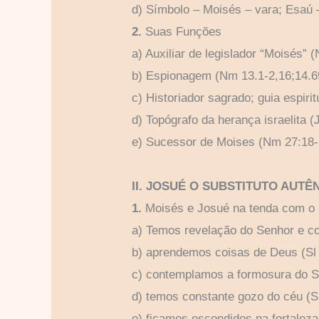
d) Símbolo – Moisés – vara; Esaú –
2.
Suas Funções
a) Auxiliar de legislador “Moisés” 
b) Espionagem (Nm 13.1-2,16;14.6
c) Historiador sagrado; guia espirit
d) Topógrafo da herança israelita (
e) Sucessor de Moises (Nm 27:18-
II. JOSUÉ O SUBSTITUTO AUTÊ
1.
Moisés e Josué na tenda com o 
a) Temos revelação do Senhor e c
b) aprendemos coisas de Deus (Sl 
c) contemplamos a formosura do Se
d) temos constante gozo do céu (S
e) ficamos escondidos na fortalez