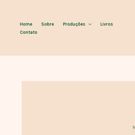
Ir
para
o
Home
Sobre
Produções
Livros
conteúdo
Contato
I