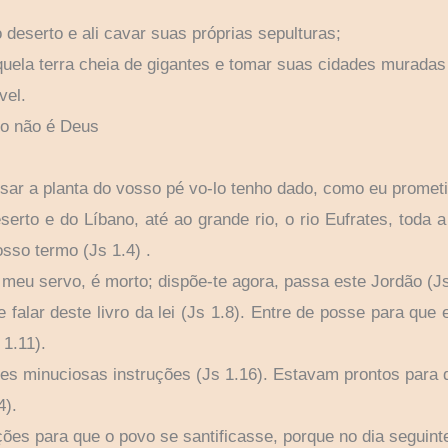
 deserto e ali cavar suas próprias sepulturas;
uela terra cheia de gigantes e tomar suas cidades muradas
vel.
to não é Deus
isar a planta do vosso pé vo-lo tenho dado, como eu prometi
erto e do Líbano, até ao grande rio, o rio Eufrates, toda 
osso termo (Js 1.4) .
meu servo, é morto; dispõe-te agora, passa este Jordão (Js
alar deste livro da lei (Js 1.8). Entre de posse para que 
 1.11).
Ihes minuciosas instruções (Js 1.16). Estavam prontos para 
4).
ções para que o povo se santificasse, porque no dia seguin