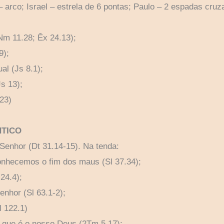
 arco; Israel – estrela de 6 pontas; Paulo – 2 espadas cruz
(Nm 11.28; Êx 24.13);
9);
ual (Js 8.1);
Js 13);
23)
NTICO
Senhor (Dt 31.14-15). Na tenda:
onhecemos o fim dos maus (Sl 37.34);
24.4);
nhor (Sl 63.1-2);
l 122.1)
a que é o nosso Deus (2Tm 5.17);