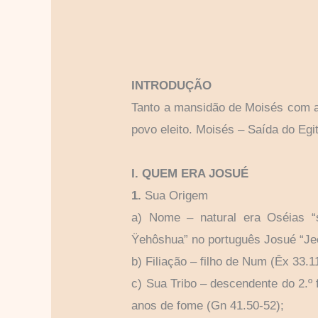
INTRODUÇÃO
Tanto a mansidão de Moisés com a 
povo eleito. Moisés – Saída do Egi
I. QUEM ERA JOSUÉ
1.
Sua Origem
a) Nome – natural era Oséias “
Ÿehôshua” no português Josué “Je
b) Filiação – filho de Num (Êx 33.
c) Sua Tribo – descendente do 2.º f
anos de fome (Gn 41.50-52);