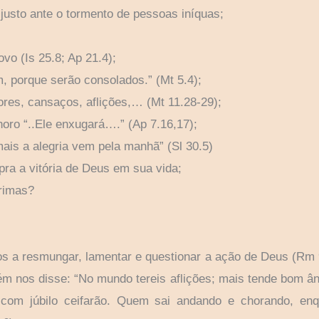
o justo ante o tormento de pessoas iníquas;
vo (Is 25.8; Ap 21.4);
 porque serão consolados.” (Mt 5.4);
ores, cansaços, aflições,… (Mt 11.28-29);
oro “..Ele enxugará….” (Ap 7.16,17);
ais a alegria vem pela manhã” (Sl 30.5)
pra a vitória de Deus em sua vida;
rimas?
 a resmungar, lamentar e questionar a ação de Deus (Rm 9.2
ém nos disse: “No mundo tereis aflições; mais tende bom ân
m júbilo ceifarão. Quem sai andando e chorando, enqu