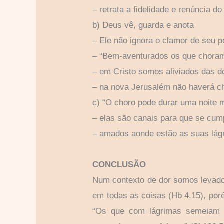
– retrata a fidelidade e renúncia d
b) Deus vê, guarda e anota
– Ele não ignora o clamor de seu po
– “Bem-aventurados os que choram,
– em Cristo somos aliviados das d
– na nova Jerusalém não haverá ch
c) “O choro pode durar uma noite m
– elas são canais para que se cum
– amados aonde estão as suas lág
CONCLUSÃO
Num contexto de dor somos levados
em todas as coisas (Hb 4.15), por
“Os que com lágrimas semeiam co