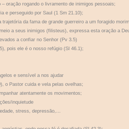
 – oração rogando o livramento de inimigos pessoais;
ia e perseguido por Saul (1 Sm 21.10);
 trajetória da fama de grande guerreiro a um foragido mori
meio a seus inimigos (filisteus), expressa esta oração a De
vados a confiar no Senhor (Pv 3.5)
), pois ele é o nosso refúgio (Sl 46.1);
gelos e sensível a nos ajudar
), o Pastor cuida e vela pelas ovelhas;
companhar atentamente os movimentos;
ações/inquietude
iedade, stress, depressão,…
 angústias, onde nossa fé é desafiada (Sl 42.3);