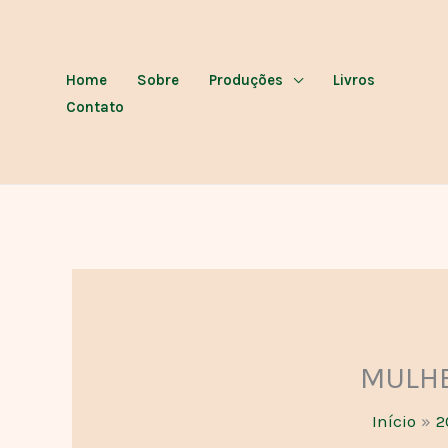
Ir
para
o
Home
Sobre
Produções
Livros
conteúdo
Contato
MULHE
Início
2