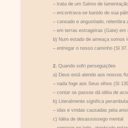
– trata de um Salmo de lamentação
– encontrava-se banido de sua pátr
– cansado e angustiado, relembra a
– em terras estrageiras (Gate) em 
b) Num estado de ameaça somos le
– entregar o nosso caminho (Sl 37.5
2.
Quando sofri perseguições
a) Deus está atendo aos nossos fla
– nada foge aos Seus olhos (Sl 139
– contar os passos dá idéia de a
b) Literalmente significa perambul
– idas e vindas causadas pela ans
c) Idéia de desassossego mental
– remexer no leito, atordoado pelas