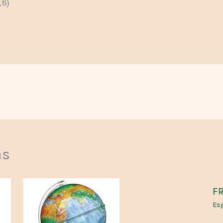
,6)
as
FR
Esp