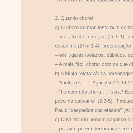
3.
Quando chorei
a) O choro se manifesta num conte
– ira, afronta, emoção (Jr 9.1), d
desânimo (2Tm 1.4), preocupação (
– em lugares isolados, públicos, s
– é mais fácil chorar com os que 
b) A bìlbia relata vários personage
– “mulheres,…”: Agar (Gn 21.14-20
– “homem não chora….” sera? Ezequi
povo no cativeiro” (9.3-5), Timót
Paulo “despedida dos efésios” (At 
c) Davi era um homem segundo o c
– pecava, porém derramava seu cor