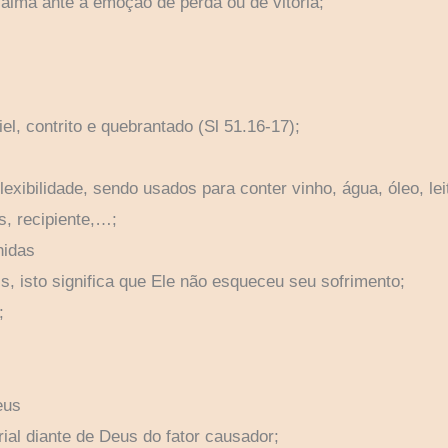
 alma ante a emoção de perda ou de vitória;
l, contrito e quebrantado (Sl 51.16-17);
flexibilidade, sendo usados para conter vinho, água, óleo, le
s, recipiente,…;
hidas
is, isto significa que Ele não esqueceu seu sofrimento;
;
eus
ial diante de Deus do fator causador;