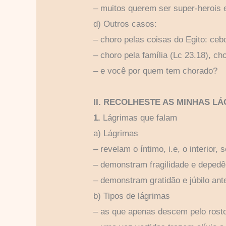
– muitos querem ser super-herois 
d) Outros casos:
– choro pelas coisas do Egito: cebo
– choro pela família (Lc 23.18), ch
– e você por quem tem chorado?
II. RECOLHESTE AS MINHAS L
1.
Lágrimas que falam
a) Lágrimas
– revelam o íntimo, i.e, o interior
– demonstram fragilidade e deped
– demonstram gratidão e júbilo ant
b) Tipos de lágrimas
– as que apenas descem pelo rosto