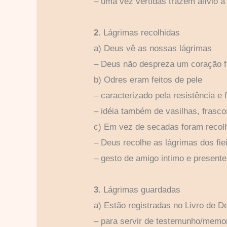
– uma vez vertidas trazem alívio a
2.
Lágrimas recolhidas
a) Deus vê as nossas lágrimas
– Deus não despreza um coração fie
b) Odres eram feitos de pele
– caracterizado pela resistência e 
– idéia também de vasilhas, frasco
c) Em vez de secadas foram recol
– Deus recolhe as lágrimas dos fie
– gesto de amigo intimo e presente
3.
Lágrimas guardadas
a) Estão registradas no Livro de D
– para servir de testemunho/memor