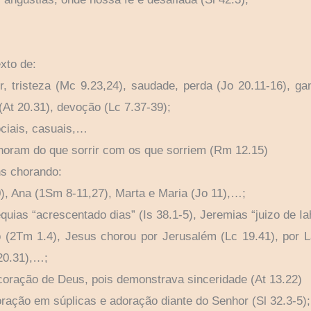
xto de:
or, tristeza (Mc 9.23,24), saudade, perda (Jo 20.11-16), g
At 20.31), devoção (Lc 7.37-39);
ociais, casuais,…
choram do que sorrir com os que sorriem (Rm 12.15)
ns chorando:
), Ana (1Sm 8-11,27), Marta e Maria (Jo 11),…;
as “acrescentado dias” (Is 38.1-5), Jeremias “juizo de Ia
eo (2Tm 1.4), Jesus chorou por Jerusalém (Lc 19.41), por 
20.31),…;
oração de Deus, pois demonstrava sinceridade (At 13.22)
ação em súplicas e adoração diante do Senhor (Sl 32.3-5);