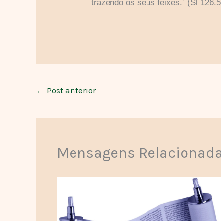
trazendo os seus feixes.” (Sl 126.5
←
Post anterior
Mensagens Relacionad