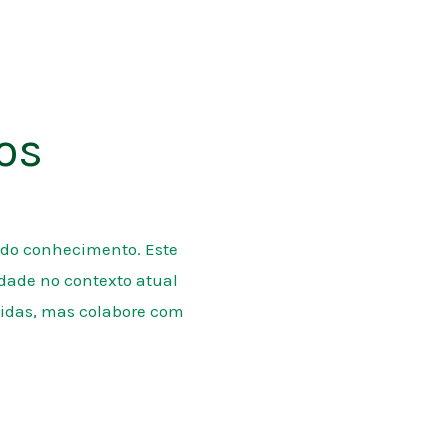
os
o do conhecimento. Este
idade no contexto atual
ntidas, mas colabore com