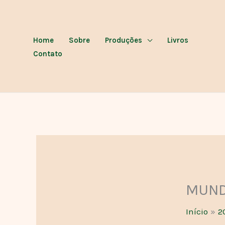
Ir
para
o
Home
Sobre
Produções
Livros
conteúdo
Contato
MUND
Início
2