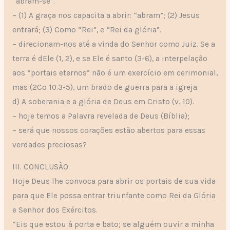
“abram-se”.
– (1) A graça nos capacita a abrir: “abram”; (2) Jesus
entrará; (3) Como “Rei”, e “Rei da glória”.
– direcionam-nos até a vinda do Senhor como Juiz. Se a
terra é dEle (1, 2), e se Ele é santo (3-6), a interpelação
aos “portais eternos” não é um exercício em cerimonial,
mas (2Co 10.3-5), um brado de guerra para a igreja.
d) A soberania e a glória de Deus em Cristo (v. 10).
– hoje temos a Palavra revelada de Deus (Bíblia);
– será que nossos corações estão abertos para essas
verdades preciosas?
III. CONCLUSÃO
Hoje Deus lhe convoca para abrir os portais de sua vida
para que Ele possa entrar triunfante como Rei da Glória
e Senhor dos Exércitos.
“Eis que estou à porta e bato; se alguém ouvir a minha