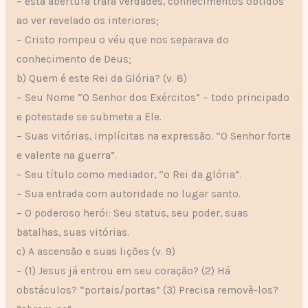
– esta abertura trará verdades, conhecimentos obtidos
ao ver revelado os interiores;
– Cristo rompeu o véu que nos separava do
conhecimento de Deus;
b) Quem é este Rei da Glória? (v. 8)
– Seu Nome “O Senhor dos Exércitos” – todo principado
e potestade se submete a Ele.
– Suas vitórias, implícitas na expressão. “O Senhor forte
e valente na guerra”.
– Seu título como mediador, “o Rei da glória”.
– Sua entrada com autoridade no lugar santo.
– O poderoso herói: Seu status, seu poder, suas
batalhas, suas vitórias.
c) A ascensão e suas lições (v. 9)
– (1) Jesus já entrou em seu coração? (2) Há
obstáculos? “portais/portas” (3) Precisa removê-los?