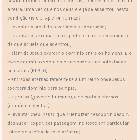
segunda vinda, como filho de Davi, Rei e Senhor de toda
a terra, uma vez que nos céus ele já se assentou nesta
condição (Is 6.3; Ap 7.14; 19.11-21);
– levantar é sinal de reverência e admiração;
– levantar é um sinal de respeito e de reconhecimento
de que àquele que adentrou;
– além de Jesus exercer o domínio entre os homens, Ele
exerce domínio sobre os principados e as potestades
celestiais (Ef 3.10);
– entradas eternas referem-se a um reino onde Jesus
exercerá domínio para sempre;
– a portas (governo humano), e os portais eternos
(domínio celestial).
– levantar (heb. nasa), que quer dizer descobrir, despir,
desnudar, expor, dar passagem, no texto em particular
infere-se a idéia de revelar/abrir;