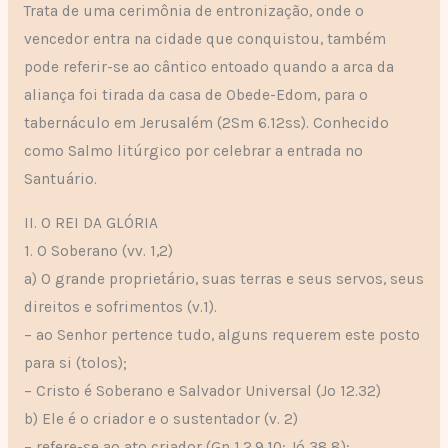
Trata de uma cerimônia de entronização, onde o
vencedor entra na cidade que conquistou, também
pode referir-se ao cântico entoado quando a arca da
aliança foi tirada da casa de Obede-Edom, para o
tabernáculo em Jerusalém (2Sm 6.12ss). Conhecido
como Salmo litúrgico por celebrar a entrada no
Santuário.
II. O REI DA GLÓRIA
1. O Soberano (vv. 1,2)
a) O grande proprietário, suas terras e seus servos, seus
direitos e sofrimentos (v.1).
– ao Senhor pertence tudo, alguns requerem este posto
para si (tolos);
– Cristo é Soberano e Salvador Universal (Jo 12.32)
b) Ele é o criador e o sustentador (v. 2)
– refere-se ao ato criador (Gn 1.2,9,10; Jó 38.8);