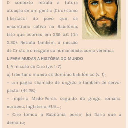
O contexto retrata a futura
atuação de um gentio (Ciro) como
libertador do povo que se
encontraria cativo na Babilônia,
fato que ocorreu em 539 a.C (Dn
5.30). Retrata também, a missão
de Cristo e o resgate da humanidade, como veremos.
I. PARA MUDAR A HISTÓRIA DO MUNDO
1.
A missão de Ciro (vv. 1-7)
a) Libertar o mundo do domínio babilônico (v. 1);
– um pagão chamado de ungido e também de servo-
pastor (44.28);
– império Medo-Persa, seguido do grego, romano,
europeu, Inglaterra, EUA,…;
– Ciro tomou a Babilônia, porém foi Dario que a
demoliu;