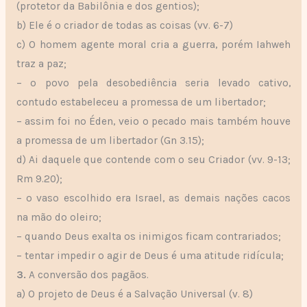
(protetor da Babilônia e dos gentios);
b) Ele é o criador de todas as coisas (vv. 6-7)
c) O homem agente moral cria a guerra, porém Iahweh
traz a paz;
– o povo pela desobediência seria levado cativo,
contudo estabeleceu a promessa de um libertador;
– assim foi no Éden, veio o pecado mais também houve
a promessa de um libertador (Gn 3.15);
d) Ai daquele que contende com o seu Criador (vv. 9-13;
Rm 9.20);
– o vaso escolhido era Israel, as demais nações cacos
na mão do oleiro;
– quando Deus exalta os inimigos ficam contrariados;
– tentar impedir o agir de Deus é uma atitude ridícula;
3.
A conversão dos pagãos.
a) O projeto de Deus é a Salvação Universal (v. 8)