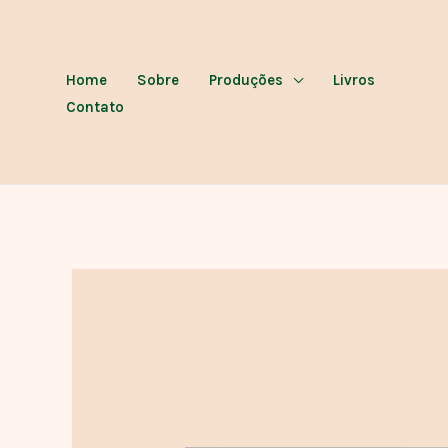
Ir
para
o
Home
Sobre
Produções
Livros
conteúdo
Contato