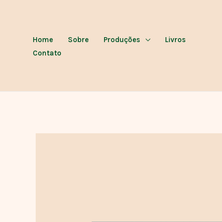
Ir
para
o
Home
Sobre
Produções
Livros
conteúdo
Contato