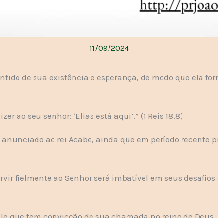
11/09/2024
entido de sua existência e esperança, de modo que ela fo
er ao seu senhor: ‘Elias está aqui’.” (1 Reis 18.8)
er anunciado ao rei Acabe, ainda que em período recent
ir fielmente ao Senhor será imbatível em seus desafios d
ele que tem convicção de sua chamada no reino de Deus,