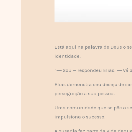
Está aqui na palavra de Deus o s
identidade.
“― Sou — respondeu Elias. ― Vá diz
Elias demonstra seu desejo de s
perseguição a sua pessoa.
Uma comunidade que se põe a serv
impulsiona o sucesso.
A ousadia faz parte da vida daqu