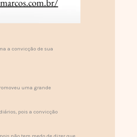
rma a convicção de sua
e promoveu uma grande
iários, pois a convicção
 pois não tem medo de dizer que