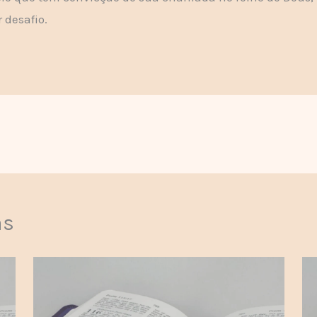
 desafio.
as