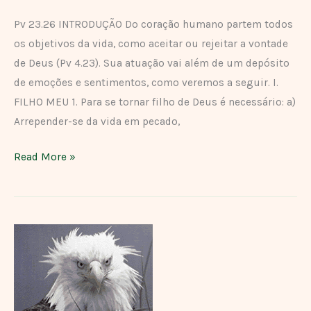
ME
O
Pv 23.26 INTRODUÇÃO Do coração humano partem todos
TEU
os objetivos da vida, como aceitar ou rejeitar a vontade
CORAÇÃO
de Deus (Pv 4.23). Sua atuação vai além de um depósito
de emoções e sentimentos, como veremos a seguir. I.
FILHO MEU 1. Para se tornar filho de Deus é necessário: a)
Arrepender-se da vida em pecado,
Read More »
FORÇAS
RENOVADAS