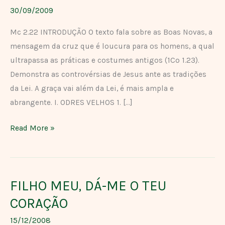
NOVO
30/09/2009
VINHO
Mc 2.22 INTRODUÇÃO O texto fala sobre as Boas Novas, a
NOVO
mensagem da cruz que é loucura para os homens, a qual
ultrapassa as práticas e costumes antigos (1Co 1.23).
Demonstra as controvérsias de Jesus ante as tradições
da Lei. A graça vai além da Lei, é mais ampla e
abrangente. I. ODRES VELHOS 1. […]
Read More »
FILHO MEU, DÁ-ME O TEU
FILHO
MEU,
CORAÇÃO
DÁ-
15/12/2008